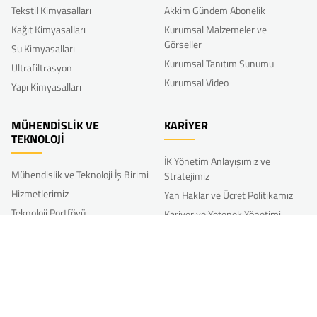
Tekstil Kimyasalları
Akkim Gündem Abonelik
Kağıt Kimyasalları
Kurumsal Malzemeler ve
Görseller
Su Kimyasalları
Kurumsal Tanıtım Sunumu
Ultrafiltrasyon
Kurumsal Video
Yapı Kimyasalları
MÜHENDİSLİK VE
KARİYER
TEKNOLOJİ
İK Yönetim Anlayışımız ve
Mühendislik ve Teknoloji İş Birimi
Stratejimiz
Hizmetlerimiz
Yan Haklar ve Ücret Politikamız
Teknoloji Portföyü
Kariyer ve Yetenek Yönetimi
Referans Projeler
Gelişim
Diğer İK Uygulamalarımız
AR-GE
Bize Katılın
Akkim’li Olmak
Ar-Ge Faaliyetlerimiz
Akkim İnovasyon Haftası