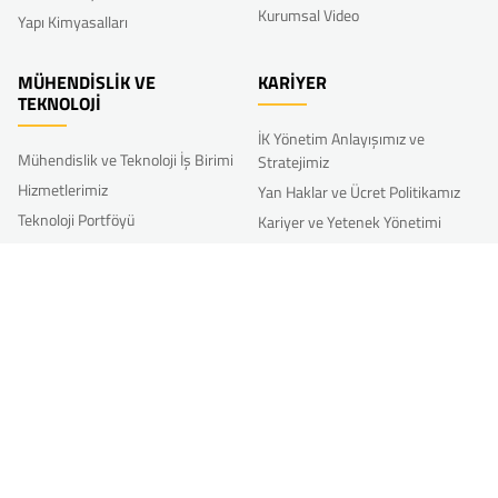
Kurumsal Video
Yapı Kimyasalları
MÜHENDİSLİK VE
KARİYER
TEKNOLOJİ
İK Yönetim Anlayışımız ve
Mühendislik ve Teknoloji İş Birimi
Stratejimiz
Hizmetlerimiz
Yan Haklar ve Ücret Politikamız
Teknoloji Portföyü
Kariyer ve Yetenek Yönetimi
Referans Projeler
Gelişim
Diğer İK Uygulamalarımız
AR-GE
Bize Katılın
Akkim’li Olmak
Ar-Ge Faaliyetlerimiz
Akkim İnovasyon Haftası
Açık İnovasyon-Öneri Formu
BM KÜRESEL İLKELER SÖZLEŞMESİ