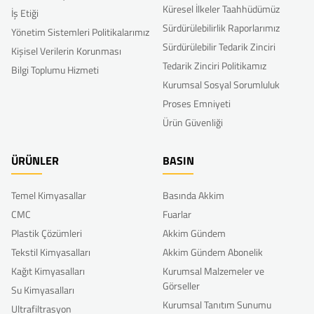
Küresel İlkeler Taahhüdümüz
İş Etiği
Sürdürülebilirlik Raporlarımız
Yönetim Sistemleri Politikalarımız
Sürdürülebilir Tedarik Zinciri
Kişisel Verilerin Korunması
Tedarik Zinciri Politikamız
Bilgi Toplumu Hizmeti
Kurumsal Sosyal Sorumluluk
Proses Emniyeti
Ürün Güvenliği
ÜRÜNLER
BASIN
Temel Kimyasallar
Basında Akkim
CMC
Fuarlar
Plastik Çözümleri
Akkim Gündem
Tekstil Kimyasalları
Akkim Gündem Abonelik
Kağıt Kimyasalları
Kurumsal Malzemeler ve
Görseller
Su Kimyasalları
Kurumsal Tanıtım Sunumu
Ultrafiltrasyon