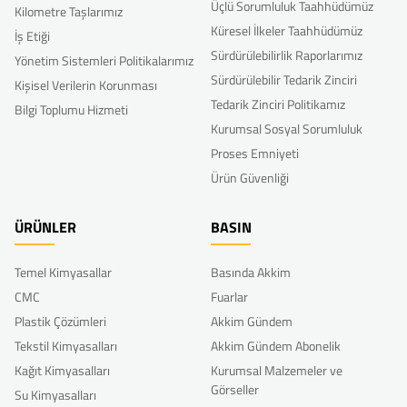
Üçlü Sorumluluk Taahhüdümüz
Kilometre Taşlarımız
Küresel İlkeler Taahhüdümüz
İş Etiği
Sürdürülebilirlik Raporlarımız
Yönetim Sistemleri Politikalarımız
Sürdürülebilir Tedarik Zinciri
Kişisel Verilerin Korunması
Tedarik Zinciri Politikamız
Bilgi Toplumu Hizmeti
Kurumsal Sosyal Sorumluluk
Proses Emniyeti
Ürün Güvenliği
ÜRÜNLER
BASIN
Temel Kimyasallar
Basında Akkim
CMC
Fuarlar
Plastik Çözümleri
Akkim Gündem
Tekstil Kimyasalları
Akkim Gündem Abonelik
Kağıt Kimyasalları
Kurumsal Malzemeler ve
Görseller
Su Kimyasalları