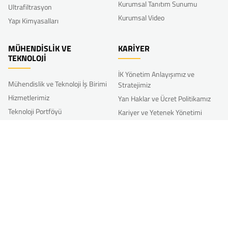
Kurumsal Tanıtım Sunumu
Ultrafiltrasyon
Kurumsal Video
Yapı Kimyasalları
MÜHENDİSLİK VE
KARİYER
TEKNOLOJİ
İK Yönetim Anlayışımız ve
Mühendislik ve Teknoloji İş Birimi
Stratejimiz
Hizmetlerimiz
Yan Haklar ve Ücret Politikamız
Teknoloji Portföyü
Kariyer ve Yetenek Yönetimi
Referans Projeler
Gelişim
Diğer İK Uygulamalarımız
AR-GE
Bize Katılın
Akkim’li Olmak
Ar-Ge Faaliyetlerimiz
Akkim İnovasyon Haftası
Açık İnovasyon-Öneri Formu