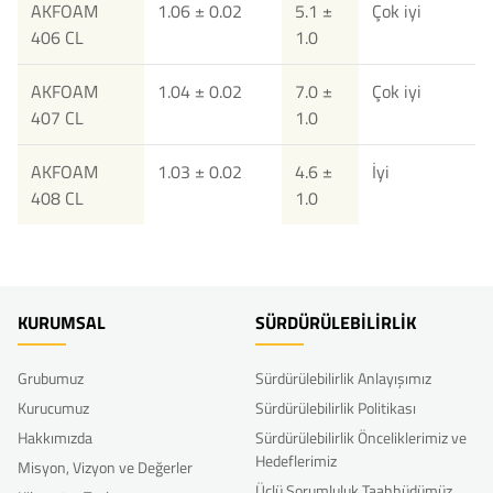
AKFOAM
1.06 ± 0.02
5.1 ±
Çok iyi
406 CL
1.0
AKFOAM
1.04 ± 0.02
7.0 ±
Çok iyi
407 CL
1.0
AKFOAM
1.03 ± 0.02
4.6 ±
İyi
408 CL
1.0
KURUMSAL
SÜRDÜRÜLEBİLİRLİK
Grubumuz
Sürdürülebilirlik Anlayışımız
Kurucumuz
Sürdürülebilirlik Politikası
Hakkımızda
Sürdürülebilirlik Önceliklerimiz ve
Hedeflerimiz
Misyon, Vizyon ve Değerler
Üçlü Sorumluluk Taahhüdümüz