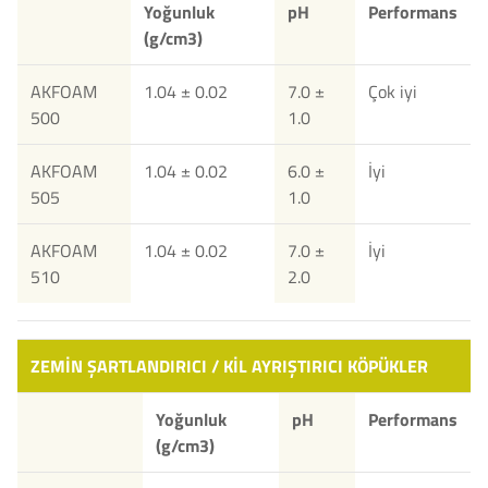
Yoğunluk
pH
Performans
(g/cm3)
AKFOAM
1.04 ± 0.02
7.0 ±
Çok iyi
500
1.0
AKFOAM
1.04 ± 0.02
6.0 ±
İyi
505
1.0
AKFOAM
1.04 ± 0.02
7.0 ±
İyi
510
2.0
ZEMİN ŞARTLANDIRICI / KİL AYRIŞTIRICI KÖPÜKLER
Yoğunluk
pH
Performans
(g/cm3)