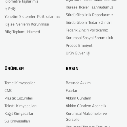
Kilometre Taşlarımız
Küresel İlkeler Taahhüdümüz
İş Etiği
Sürdürülebilirlik Raporlarımız
Yönetim Sistemleri Politikalarımız
Sürdürülebilir Tedarik Zinciri
Kişisel Verilerin Korunması
Tedarik Zinciri Politikamız
Bilgi Toplumu Hizmeti
Kurumsal Sosyal Sorumluluk
Proses Emniyeti
Ürün Güvenliği
ÜRÜNLER
BASIN
Temel Kimyasallar
Basında Akkim
CMC
Fuarlar
Plastik Çözümleri
Akkim Gündem
Tekstil Kimyasalları
Akkim Gündem Abonelik
Kağıt Kimyasalları
Kurumsal Malzemeler ve
Görseller
Su Kimyasalları
Kurumsal Tanıtım Sunumu