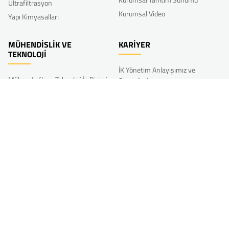
Ultrafiltrasyon
Kurumsal Video
Yapı Kimyasalları
MÜHENDİSLİK VE
KARİYER
TEKNOLOJİ
İK Yönetim Anlayışımız ve
Mühendislik ve Teknoloji İş Birimi
Stratejimiz
Hizmetlerimiz
Yan Haklar ve Ücret Politikamız
Teknoloji Portföyü
Kariyer ve Yetenek Yönetimi
Referans Projeler
Gelişim
Diğer İK Uygulamalarımız
AR-GE
Bize Katılın
Akkim’li Olmak
Ar-Ge Faaliyetlerimiz
Akkim İnovasyon Haftası
Açık İnovasyon-Öneri Formu