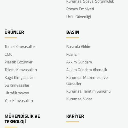
Kurumsal Sosyal Sorumluluk
Proses Emniyeti
Ürün Güvenliği
ÜRÜNLER
BASIN
Temel Kimyasallar
Basında Akkim
CMC
Fuarlar
Plastik Çözümleri
Akkim Gündem
Tekstil Kimyasalları
Akkim Gündem Abonelik
Kağıt Kimyasalları
Kurumsal Malzemeler ve
Görseller
Su Kimyasalları
Kurumsal Tanıtım Sunumu
Ultrafiltrasyon
Kurumsal Video
Yapı Kimyasalları
MÜHENDİSLİK VE
KARİYER
TEKNOLOJİ