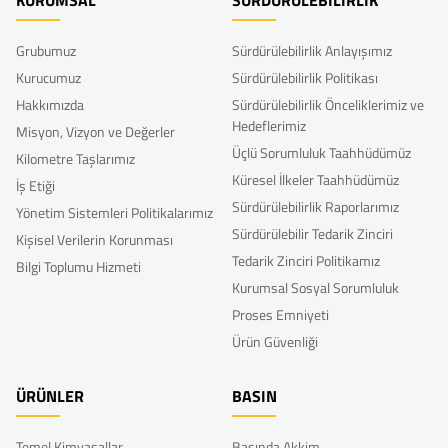
KURUMSAL
SÜRDÜRÜLEBİLİRLİK
Grubumuz
Sürdürülebilirlik Anlayışımız
Kurucumuz
Sürdürülebilirlik Politikası
Hakkımızda
Sürdürülebilirlik Önceliklerimiz ve
Hedeflerimiz
Misyon, Vizyon ve Değerler
Üçlü Sorumluluk Taahhüdümüz
Kilometre Taşlarımız
Küresel İlkeler Taahhüdümüz
İş Etiği
Sürdürülebilirlik Raporlarımız
Yönetim Sistemleri Politikalarımız
Sürdürülebilir Tedarik Zinciri
Kişisel Verilerin Korunması
Tedarik Zinciri Politikamız
Bilgi Toplumu Hizmeti
Kurumsal Sosyal Sorumluluk
Proses Emniyeti
Ürün Güvenliği
ÜRÜNLER
BASIN
Temel Kimyasallar
Basında Akkim