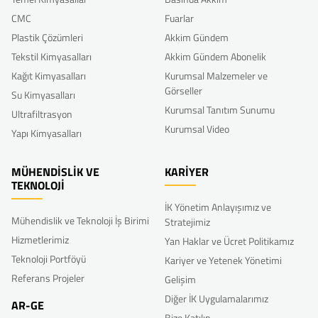
CMC
Fuarlar
Plastik Çözümleri
Akkim Gündem
Tekstil Kimyasalları
Akkim Gündem Abonelik
Kağıt Kimyasalları
Kurumsal Malzemeler ve
Görseller
Su Kimyasalları
Kurumsal Tanıtım Sunumu
Ultrafiltrasyon
Kurumsal Video
Yapı Kimyasalları
MÜHENDİSLİK VE
KARİYER
TEKNOLOJİ
İK Yönetim Anlayışımız ve
Mühendislik ve Teknoloji İş Birimi
Stratejimiz
Hizmetlerimiz
Yan Haklar ve Ücret Politikamız
Teknoloji Portföyü
Kariyer ve Yetenek Yönetimi
Referans Projeler
Gelişim
Diğer İK Uygulamalarımız
AR-GE
Bize Katılın