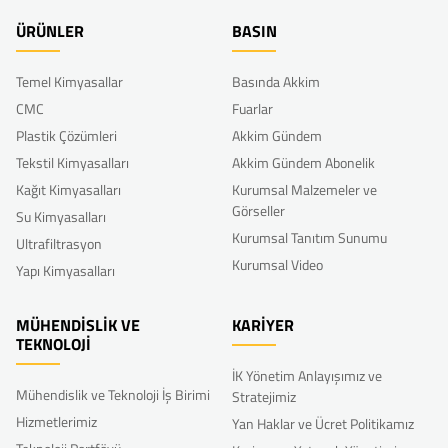
ÜRÜNLER
BASIN
Temel Kimyasallar
Basında Akkim
CMC
Fuarlar
Plastik Çözümleri
Akkim Gündem
Tekstil Kimyasalları
Akkim Gündem Abonelik
Kağıt Kimyasalları
Kurumsal Malzemeler ve
Görseller
Su Kimyasalları
Kurumsal Tanıtım Sunumu
Ultrafiltrasyon
Kurumsal Video
Yapı Kimyasalları
MÜHENDİSLİK VE
KARİYER
TEKNOLOJİ
İK Yönetim Anlayışımız ve
Mühendislik ve Teknoloji İş Birimi
Stratejimiz
Hizmetlerimiz
Yan Haklar ve Ücret Politikamız