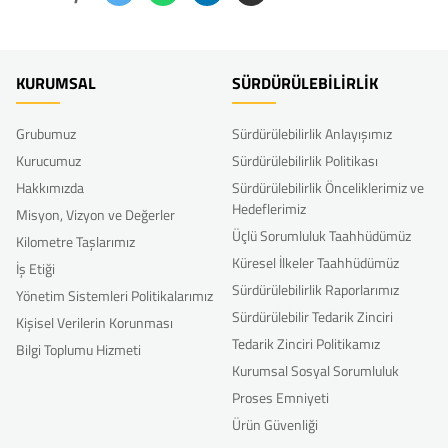
KURUMSAL
SÜRDÜRÜLEBİLİRLİK
Grubumuz
Sürdürülebilirlik Anlayışımız
Kurucumuz
Sürdürülebilirlik Politikası
Hakkımızda
Sürdürülebilirlik Önceliklerimiz ve
Hedeflerimiz
Misyon, Vizyon ve Değerler
Üçlü Sorumluluk Taahhüdümüz
Kilometre Taşlarımız
Küresel İlkeler Taahhüdümüz
İş Etiği
Sürdürülebilirlik Raporlarımız
Yönetim Sistemleri Politikalarımız
Sürdürülebilir Tedarik Zinciri
Kişisel Verilerin Korunması
Tedarik Zinciri Politikamız
Bilgi Toplumu Hizmeti
Kurumsal Sosyal Sorumluluk
Proses Emniyeti
Ürün Güvenliği