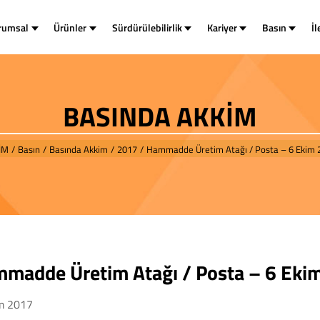
rumsal
Ürünler
Sürdürülebilirlik
Kariyer
Basın
İl
BASINDA AKKİM
İM
/
Basın
/
Basında Akkim
/
2017
/
Hammadde Üretim Atağı / Posta – 6 Ekim 
madde Üretim Atağı / Posta – 6 Eki
m 2017