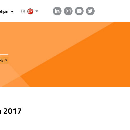
TR
etişim
2017
m 2017