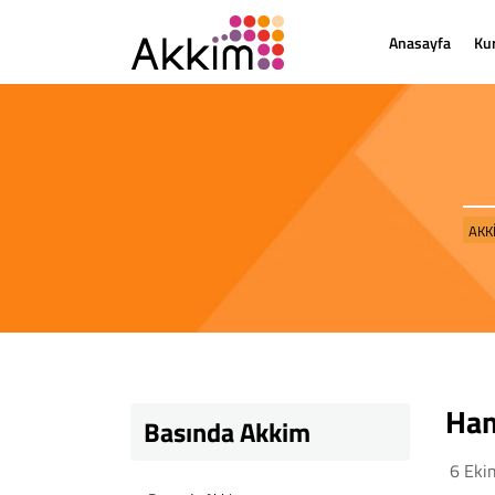
Anasayfa
Ku
AKK
Ham
Basında Akkim
6 Eki