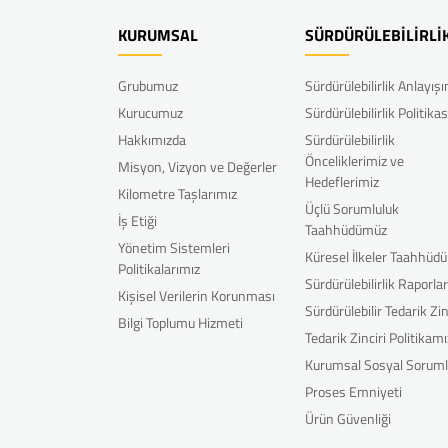
KURUMSAL
SÜRDÜRÜLEBİLİRLİ
Grubumuz
Sürdürülebilirlik Anlayış
Kurucumuz
Sürdürülebilirlik Politikas
Hakkımızda
Sürdürülebilirlik
Önceliklerimiz ve
Misyon, Vizyon ve Değerler
Hedeflerimiz
Kilometre Taşlarımız
Üçlü Sorumluluk
İş Etiği
Taahhüdümüz
Yönetim Sistemleri
Küresel İlkeler Taahhüd
Politikalarımız
Sürdürülebilirlik Raporla
Kişisel Verilerin Korunması
Sürdürülebilir Tedarik Zin
Bilgi Toplumu Hizmeti
Tedarik Zinciri Politikamı
Kurumsal Sosyal Soruml
Proses Emniyeti
Ürün Güvenliği