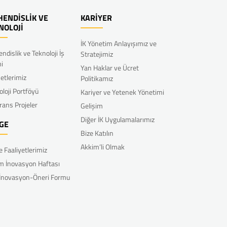
ENDİSLİK VE
KARİYER
NOLOJİ
İK Yönetim Anlayışımız ve
ndislik ve Teknoloji İş
Stratejimiz
mi
Yan Haklar ve Ücret
etlerimiz
Politikamız
oloji Portföyü
Kariyer ve Yetenek Yönetimi
rans Projeler
Gelişim
Diğer İK Uygulamalarımız
GE
Bize Katılın
Akkim’li Olmak
e Faaliyetlerimiz
m İnovasyon Haftası
 İnovasyon-Öneri Formu