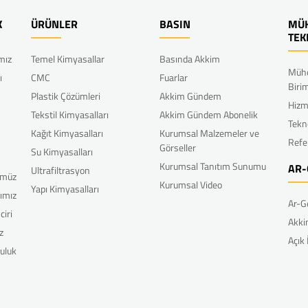
K
ÜRÜNLER
BASIN
MÜH
TEK
ımız
Temel Kimyasallar
Basında Akkim
Mühe
ı
CMC
Fuarlar
Biri
Plastik Çözümleri
Akkim Gündem
Hizm
Tekstil Kimyasalları
Akkim Gündem Abonelik
Tekn
Kağıt Kimyasalları
Kurumsal Malzemeler ve
Refe
Görseller
Su Kimyasalları
Kurumsal Tanıtım Sunumu
AR-
Ultrafiltrasyon
ümüz
Kurumsal Video
Yapı Kimyasalları
rımız
Ar-G
ciri
Akki
z
Açık
uluk