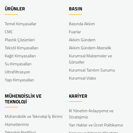
ÜRÜNLER
BASIN
Temel Kimyasallar
Basında Akkim
CMC
Fuarlar
Plastik Çözümleri
Akkim Gündem
Tekstil Kimyasalları
Akkim Gündem Abonelik
Kağıt Kimyasalları
Kurumsal Malzemeler ve
Görseller
Su Kimyasalları
Kurumsal Tanıtım Sunumu
Ultrafiltrasyon
Kurumsal Video
Yapı Kimyasalları
MÜHENDİSLİK VE
KARİYER
TEKNOLOJİ
İK Yönetim Anlayışımız ve
Mühendislik ve Teknoloji İş Birimi
Stratejimiz
Hizmetlerimiz
Yan Haklar ve Ücret Politikamız
Teknoloji Portföyü
Kariyer ve Yetenek Yönetimi