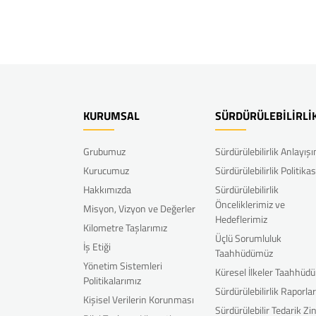
KURUMSAL
SÜRDÜRÜLEBİLİRLİ
Grubumuz
Sürdürülebilirlik Anlayış
Kurucumuz
Sürdürülebilirlik Politikas
Hakkımızda
Sürdürülebilirlik
Önceliklerimiz ve
Misyon, Vizyon ve Değerler
Hedeflerimiz
Kilometre Taşlarımız
Üçlü Sorumluluk
İş Etiği
Taahhüdümüz
Yönetim Sistemleri
Küresel İlkeler Taahhüd
Politikalarımız
Sürdürülebilirlik Raporla
Kişisel Verilerin Korunması
Sürdürülebilir Tedarik Zin