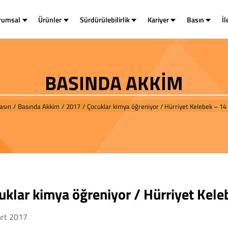
rumsal
Ürünler
Sürdürülebilirlik
Kariyer
Basın
İl
BASINDA AKKİM
asın
/
Basında Akkim
/
2017
/
Çocuklar kimya öğreniyor / Hürriyet Kelebek – 1
uklar kimya öğreniyor / Hürriyet Kel
rt 2017