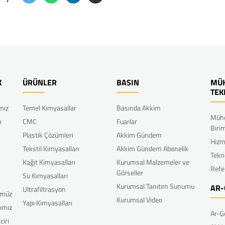
K
ÜRÜNLER
BASIN
MÜH
TEK
ımız
Temel Kimyasallar
Basında Akkim
Mühe
ı
CMC
Fuarlar
Biri
Plastik Çözümleri
Akkim Gündem
Hizm
Tekstil Kimyasalları
Akkim Gündem Abonelik
Tekn
Kağıt Kimyasalları
Kurumsal Malzemeler ve
Refe
Görseller
Su Kimyasalları
Kurumsal Tanıtım Sunumu
AR-
Ultrafiltrasyon
ümüz
Kurumsal Video
Yapı Kimyasalları
rımız
Ar-G
ciri