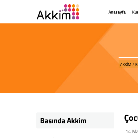
Anasayfa
Ku
AKKİM
/
B
Çoc
Basında Akkim
14 Ma