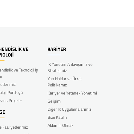
ENDİSLİK VE
KARİYER
NOLOJİ
İK Yönetim Anlayışımız ve
ndislik ve Teknoloji İş
Stratejimiz
mi
Yan Haklar ve Ücret
etlerimiz
Politikamız
oloji Portföyü
Kariyer ve Yetenek Yönetimi
rans Projeler
Gelişim
Diğer İK Uygulamalarımız
GE
Bize Katılın
Akkim’li Olmak
e Faaliyetlerimiz