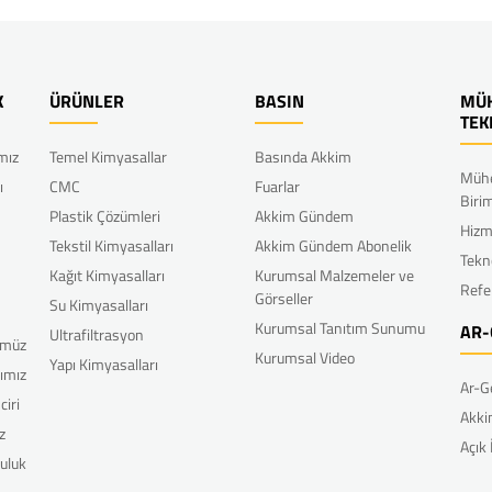
K
ÜRÜNLER
BASIN
MÜH
TEK
ımız
Temel Kimyasallar
Basında Akkim
Mühe
ı
CMC
Fuarlar
Biri
Plastik Çözümleri
Akkim Gündem
Hizm
Tekstil Kimyasalları
Akkim Gündem Abonelik
Tekn
Kağıt Kimyasalları
Kurumsal Malzemeler ve
Refe
Görseller
Su Kimyasalları
Kurumsal Tanıtım Sunumu
AR-
Ultrafiltrasyon
ümüz
Kurumsal Video
Yapı Kimyasalları
rımız
Ar-G
ciri
Akki
z
Açık
uluk