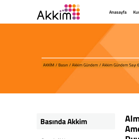
Anasayfa
Ku
AKKİM
/
Basın
/
Akkim Gündem
/
Akkim Gündem Sayı 
Alm
Basında Akkim
Ame
Duy