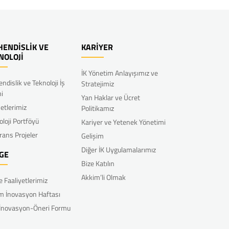
ENDİSLİK VE
KARİYER
NOLOJİ
İK Yönetim Anlayışımız ve
ndislik ve Teknoloji İş
Stratejimiz
mi
Yan Haklar ve Ücret
etlerimiz
Politikamız
oloji Portföyü
Kariyer ve Yetenek Yönetimi
rans Projeler
Gelişim
Diğer İK Uygulamalarımız
GE
Bize Katılın
Akkim’li Olmak
e Faaliyetlerimiz
m İnovasyon Haftası
 İnovasyon-Öneri Formu