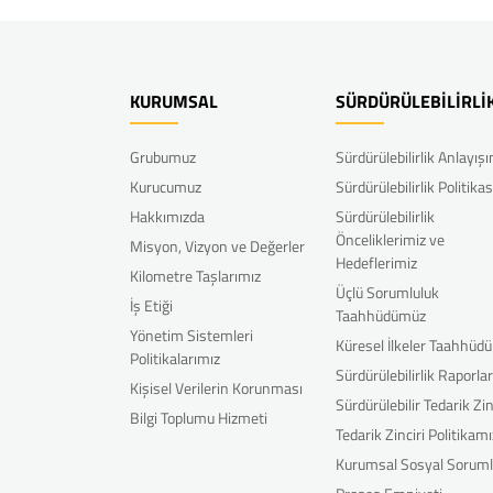
KURUMSAL
SÜRDÜRÜLEBİLİRLİ
Grubumuz
Sürdürülebilirlik Anlayış
Kurucumuz
Sürdürülebilirlik Politikas
Hakkımızda
Sürdürülebilirlik
Önceliklerimiz ve
Misyon, Vizyon ve Değerler
Hedeflerimiz
Kilometre Taşlarımız
Üçlü Sorumluluk
İş Etiği
Taahhüdümüz
Yönetim Sistemleri
Küresel İlkeler Taahhüd
Politikalarımız
Sürdürülebilirlik Raporla
Kişisel Verilerin Korunması
Sürdürülebilir Tedarik Zin
Bilgi Toplumu Hizmeti
Tedarik Zinciri Politikamı
Kurumsal Sosyal Soruml