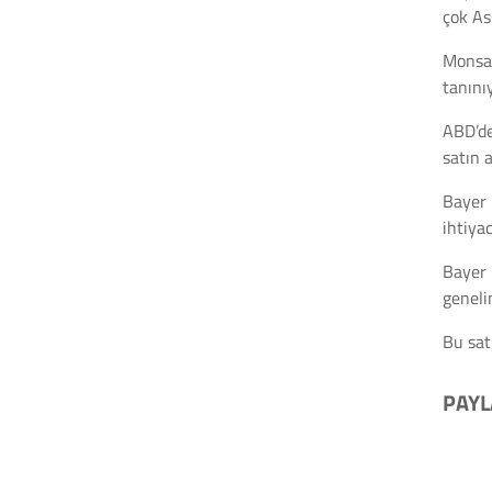
çok Asp
Monsan
tanınıy
ABD’de
satın 
Bayer 
ihtiya
Bayer 
geneli
Bu sat
PAYL