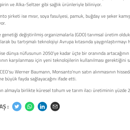
irin ve Alka-Seltzer gibi sağlık ürünleriyle biliniyor.
to şirketi ise mısır, soya fasulyesi, pamuk, buğday ve şeker kamı
or.
 genetiği değiştirilmiş organizmalarla (GDO) tarımsal üretim old
alarak bu tartışmalı teknolojiyi Avrupa kıtasında yaygınlaştırmayı h
ise dünya nüfusunun 2050’ye kadar üçte bir oranında artacağının 
cının karşılanması için yeni teknolojilerin kullanılması gerektiğini 
CEO’su Werner Baumann, Monsanto’nun satın alınmasının hissedar
ne büyük fayda sağlayacağını ifade etti.
ın almayla birlikte küresel tohum ve tarım ilacı üretiminin yüzde 2
AŞ :