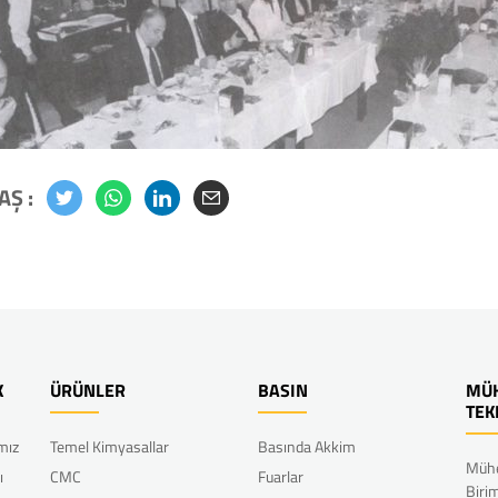
AŞ :
K
ÜRÜNLER
BASIN
MÜH
TEK
ımız
Temel Kimyasallar
Basında Akkim
Mühe
ı
CMC
Fuarlar
Biri