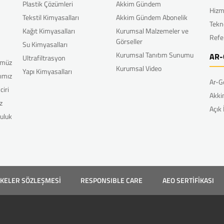
Plastik Çözümleri
Akkim Gündem
Hizm
Tekstil Kimyasalları
Akkim Gündem Abonelik
Tekn
Kağıt Kimyasalları
Kurumsal Malzemeler ve
Refe
Görseller
Su Kimyasalları
Kurumsal Tanıtım Sunumu
AR-
Ultrafiltrasyon
ümüz
Kurumsal Video
Yapı Kimyasalları
rımız
Ar-G
ciri
Akki
z
Açık
uluk
LKELER SÖZLEŞMESİ
RESPONSIBLE CARE
AEO SERTİFİKASI