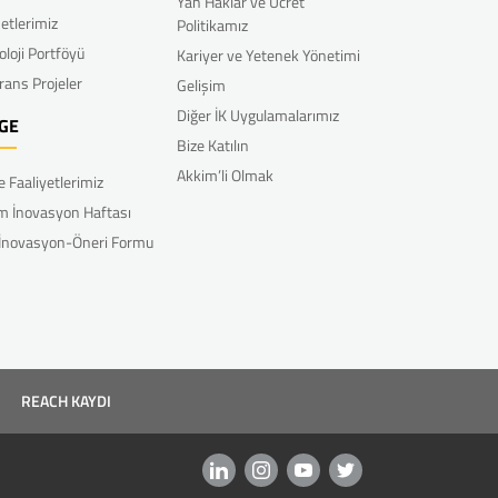
Yan Haklar ve Ücret
etlerimiz
Politikamız
oloji Portföyü
Kariyer ve Yetenek Yönetimi
rans Projeler
Gelişim
Diğer İK Uygulamalarımız
GE
Bize Katılın
Akkim’li Olmak
e Faaliyetlerimiz
m İnovasyon Haftası
 İnovasyon-Öneri Formu
REACH KAYDI