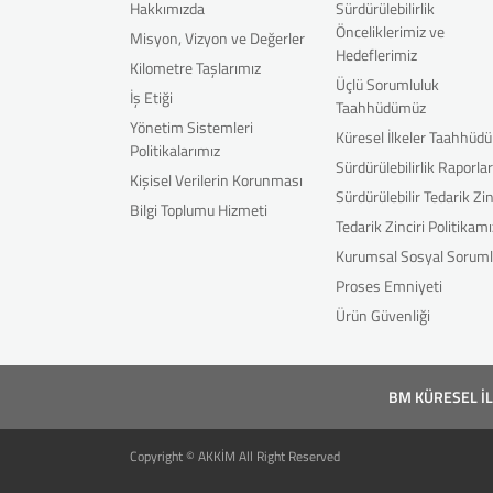
Hakkımızda
Sürdürülebilirlik
Önceliklerimiz ve
Misyon, Vizyon ve Değerler
Hedeflerimiz
Kilometre Taşlarımız
Üçlü Sorumluluk
İş Etiği
Taahhüdümüz
Yönetim Sistemleri
Küresel İlkeler Taahhüd
Politikalarımız
Sürdürülebilirlik Raporla
Kişisel Verilerin Korunması
Sürdürülebilir Tedarik Zin
Bilgi Toplumu Hizmeti
Tedarik Zinciri Politikamı
Kurumsal Sosyal Soruml
Proses Emniyeti
Ürün Güvenliği
BM KÜRESEL İ
Copyright © AKKİM All Right Reserved