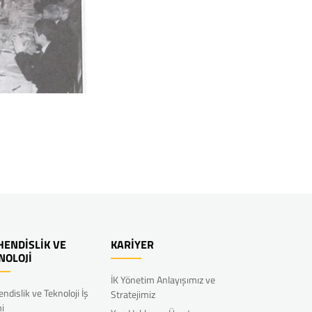
ENDİSLİK VE
KARİYER
NOLOJİ
İK Yönetim Anlayışımız ve
ndislik ve Teknoloji İş
Stratejimiz
mi