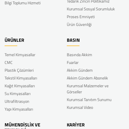
Tedarik Zinciri Politikamız
Bilgi Toplumu Hizmeti
Kurumsal Sosyal Sorumluluk
Proses Emniyeti
Ürün Güvenliği
ÜRÜNLER
BASIN
Temel Kimyasallar
Basında Akkim
CMC
Fuarlar
Plastik Çözümleri
Akkim Gündem
Tekstil Kimyasalları
Akkim Gündem Abonelik
Kağıt Kimyasalları
Kurumsal Malzemeler ve
Görseller
Su Kimyasalları
Kurumsal Tanıtım Sunumu
Ultrafiltrasyon
Kurumsal Video
Yapı Kimyasalları
MÜHENDİSLİK VE
KARİYER