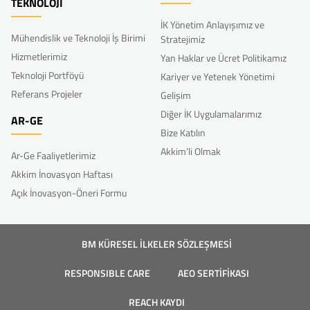
TEKNOLOJİ
İK Yönetim Anlayışımız ve
Mühendislik ve Teknoloji İş Birimi
Stratejimiz
Hizmetlerimiz
Yan Haklar ve Ücret Politikamız
Teknoloji Portföyü
Kariyer ve Yetenek Yönetimi
Referans Projeler
Gelişim
Diğer İK Uygulamalarımız
AR-GE
Bize Katılın
Akkim’li Olmak
Ar-Ge Faaliyetlerimiz
Akkim İnovasyon Haftası
Açık İnovasyon-Öneri Formu
BM KÜRESEL İLKELER SÖZLEŞMESİ
RESPONSIBLE CARE
AEO SERTİFİKASI
REACH KAYDI