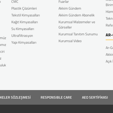
ı
CMC
Fuarlar
Biri
Plastik Çözümleri
Akkim Gündem
Hizm
Tekstil Kimyasalları
Akkim Gündem Abonelik
Tekn
Kağıt Kimyasalları
Kurumsal Malzemeler ve
Refe
Görseller
Su Kimyasalları
Kurumsal Tanıtım Sunumu
AR-
Ultrafiltrasyon
ümüz
Kurumsal Video
Yapı Kimyasalları
rımız
Ar-G
ciri
Akki
z
Açık
uluk
LKELER SÖZLEŞMESİ
RESPONSIBLE CARE
AEO SERTİFİKASI