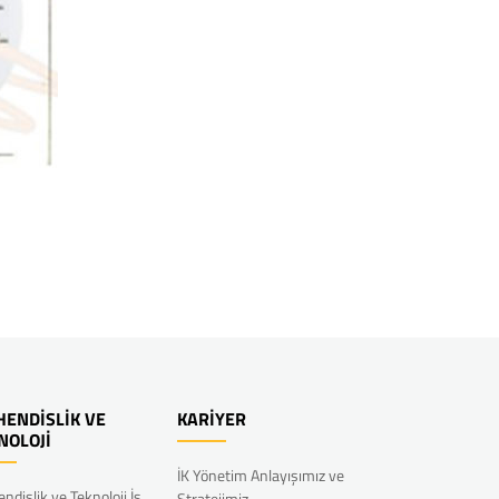
ENDİSLİK VE
KARİYER
NOLOJİ
İK Yönetim Anlayışımız ve
ndislik ve Teknoloji İş
Stratejimiz