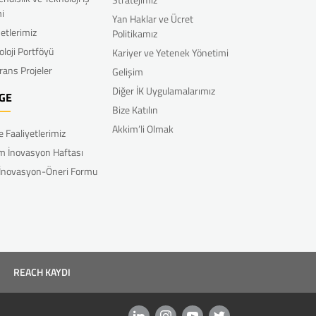
mi
Yan Haklar ve Ücret
etlerimiz
Politikamız
oloji Portföyü
Kariyer ve Yetenek Yönetimi
rans Projeler
Gelişim
Diğer İK Uygulamalarımız
GE
Bize Katılın
Akkim’li Olmak
e Faaliyetlerimiz
m İnovasyon Haftası
 İnovasyon-Öneri Formu
REACH KAYDI