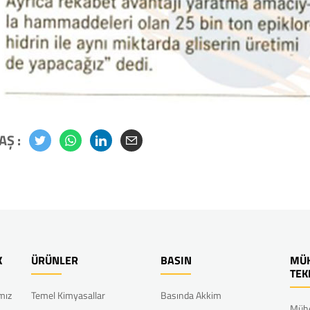
AŞ :
K
ÜRÜNLER
BASIN
MÜH
TEK
ımız
Temel Kimyasallar
Basında Akkim
Mühe