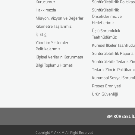
Kurucumuz
Sürdürülebilirlik Politikas
Hakkımızda
Sürdürülebilirlik
Önceliklerimiz ve
Misyon, Vizyon ve Değerler
Hedeflerimiz
Kilometre Taşlarımız
Üçlü Sorumluluk
İş Etiği
Taahhüdümüz
Yönetim Sistemleri
Küresel İlkeler Taahhüd
Politikalarımız
Sürdürülebilirlik Raporla
Kişisel Verilerin Korunması
Sürdürülebilir Tedarik Zin
Bilgi Toplumu Hizmeti
Tedarik Zinciri Politikamı
Kurumsal Sosyal Soruml
Proses Emniyeti
Ürün Güvenliği
BM KÜRESEL İ
Copyright © AKKİM All Right Reserved