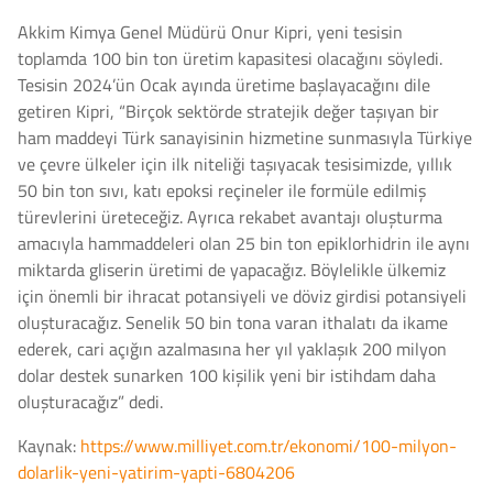
Akkim Kimya Genel Müdürü Onur Kipri, yeni tesisin
toplamda 100 bin ton üretim kapasitesi olacağını söyledi.
Tesisin 2024’ün Ocak ayında üretime başlayacağını dile
getiren Kipri, “Birçok sektörde stratejik değer taşıyan bir
ham maddeyi Türk sanayisinin hizmetine sunmasıyla Türkiye
ve çevre ülkeler için ilk niteliği taşıyacak tesisimizde, yıllık
50 bin ton sıvı, katı epoksi reçineler ile formüle edilmiş
türevlerini üreteceğiz. Ayrıca rekabet avantajı oluşturma
amacıyla hammaddeleri olan 25 bin ton epiklorhidrin ile aynı
miktarda gliserin üretimi de yapacağız. Böylelikle ülkemiz
için önemli bir ihracat potansiyeli ve döviz girdisi potansiyeli
oluşturacağız. Senelik 50 bin tona varan ithalatı da ikame
ederek, cari açığın azalmasına her yıl yaklaşık 200 milyon
dolar destek sunarken 100 kişilik yeni bir istihdam daha
oluşturacağız” dedi.
Kaynak:
https://www.milliyet.com.tr/ekonomi/100-milyon-
dolarlik-yeni-yatirim-yapti-6804206