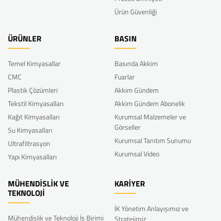
Ürün Güvenliği
ÜRÜNLER
BASIN
Temel Kimyasallar
Basında Akkim
CMC
Fuarlar
Plastik Çözümleri
Akkim Gündem
Tekstil Kimyasalları
Akkim Gündem Abonelik
Kağıt Kimyasalları
Kurumsal Malzemeler ve
Görseller
Su Kimyasalları
Kurumsal Tanıtım Sunumu
Ultrafiltrasyon
Kurumsal Video
Yapı Kimyasalları
MÜHENDİSLİK VE
KARİYER
TEKNOLOJİ
İK Yönetim Anlayışımız ve
Mühendislik ve Teknoloji İş Birimi
Stratejimiz