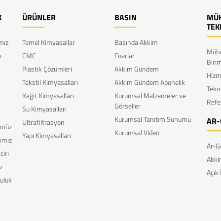
K
ÜRÜNLER
BASIN
MÜH
TEK
ımız
Temel Kimyasallar
Basında Akkim
Mühe
ı
CMC
Fuarlar
Biri
Plastik Çözümleri
Akkim Gündem
Hizm
Tekstil Kimyasalları
Akkim Gündem Abonelik
Tekn
Kağıt Kimyasalları
Kurumsal Malzemeler ve
Refe
Görseller
Su Kimyasalları
Kurumsal Tanıtım Sunumu
AR-
Ultrafiltrasyon
ümüz
Kurumsal Video
Yapı Kimyasalları
rımız
Ar-G
ciri
Akki
z
Açık
uluk