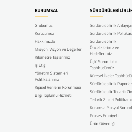
KURUMSAL
SÜRDÜRÜLEBİLİRLİ
Grubumuz
Sürdürülebilirlik Anlayış
Kurucumuz
Sürdürülebilirlik Politikas
Hakkımızda
Sürdürülebilirlik
Önceliklerimiz ve
Misyon, Vizyon ve Değerler
Hedeflerimiz
Kilometre Taşlarımız
Üçlü Sorumluluk
İş Etiği
Taahhüdümüz
Yönetim Sistemleri
Küresel İlkeler Taahhüd
Politikalarımız
Sürdürülebilirlik Raporla
Kişisel Verilerin Korunması
Sürdürülebilir Tedarik Zin
Bilgi Toplumu Hizmeti
Tedarik Zinciri Politikamı
Kurumsal Sosyal Soruml
Proses Emniyeti
Ürün Güvenliği