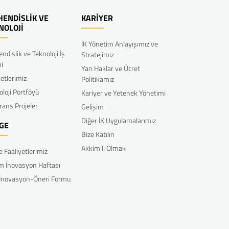
ENDİSLİK VE
KARİYER
NOLOJİ
İK Yönetim Anlayışımız ve
ndislik ve Teknoloji İş
Stratejimiz
mi
Yan Haklar ve Ücret
etlerimiz
Politikamız
oloji Portföyü
Kariyer ve Yetenek Yönetimi
rans Projeler
Gelişim
Diğer İK Uygulamalarımız
GE
Bize Katılın
Akkim’li Olmak
e Faaliyetlerimiz
m İnovasyon Haftası
 İnovasyon-Öneri Formu