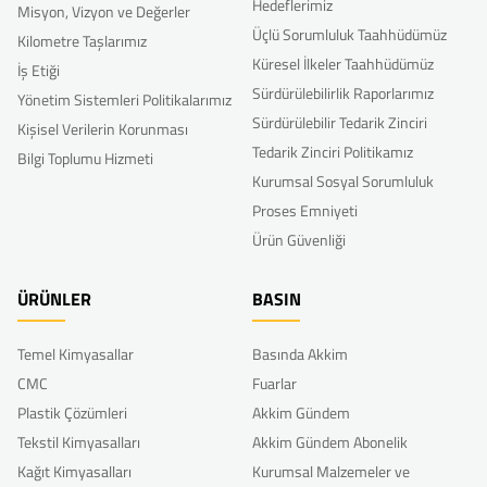
Hedeflerimiz
Misyon, Vizyon ve Değerler
Üçlü Sorumluluk Taahhüdümüz
Kilometre Taşlarımız
Küresel İlkeler Taahhüdümüz
İş Etiği
Sürdürülebilirlik Raporlarımız
Yönetim Sistemleri Politikalarımız
Sürdürülebilir Tedarik Zinciri
Kişisel Verilerin Korunması
Tedarik Zinciri Politikamız
Bilgi Toplumu Hizmeti
Kurumsal Sosyal Sorumluluk
Proses Emniyeti
Ürün Güvenliği
ÜRÜNLER
BASIN
Temel Kimyasallar
Basında Akkim
CMC
Fuarlar
Plastik Çözümleri
Akkim Gündem
Tekstil Kimyasalları
Akkim Gündem Abonelik
Kağıt Kimyasalları
Kurumsal Malzemeler ve