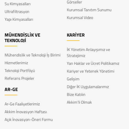
Görseller
Su Kimyasalları
Kurumsal Tanıtım Sunumu
Ultrafiltrasyon
Kurumsal Video
Yapı Kimyasalları
MÜHENDİSLİK VE
KARİYER
TEKNOLOJİ
İK Yönetim Anlayışımız ve
Mühendislik ve Teknoloji İş Birimi
Stratejimiz
Hizmetlerimiz
Yan Haklar ve Ücret Politikamız
Teknoloji Portföyü
Kariyer ve Yetenek Yönetimi
Referans Projeler
Gelişim
Diğer İK Uygulamalarımız
AR-GE
Bize Katılın
Akkim’li Olmak
Ar-Ge Faaliyetlerimiz
Akkim İnovasyon Haftası
Açık İnovasyon-Öneri Formu