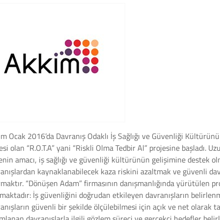
m Ocak 2016’da Davranış Odaklı İş Sağlığı ve Güvenliği Kültürünü
esi olan “R.O.T.A” yani “Riskli Olma Tedbir Al” projesine başladı. U
enin amacı, iş sağlığı ve güvenliği kültürünün gelişimine destek o
anışlardan kaynaklanabilecek kaza riskini azaltmak ve güvenli dav
rmaktır. “Dönüşen Adam” firmasının danışmanlığında yürütülen p
maktadır: İş güvenliğini doğrudan etkileyen davranışların belirlen
anışların güvenli bir şekilde ölçülebilmesi için açık ve net olarak 
mlanan davranışlarla ilgili gözlem süreci ve gerçekçi hedefler belir