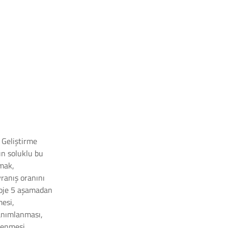
 Geliştirme
zun soluklu bu
lmak,
ranış oranını
roje 5 aşamadan
mesi,
tanımlanması,
lenmesi,