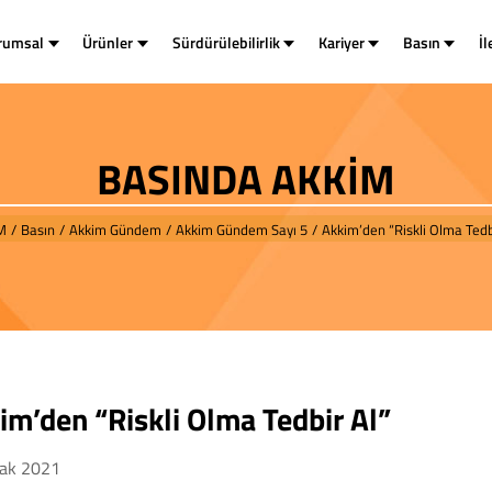
rumsal
Ürünler
Sürdürülebilirlik
Kariyer
Basın
İl
BASINDA AKKİM
M
/
Basın
/
Akkim Gündem
/
Akkim Gündem Sayı 5
/
Akkim’den “Riskli Olma Tedb
im’den “Riskli Olma Tedbir Al”
ak 2021