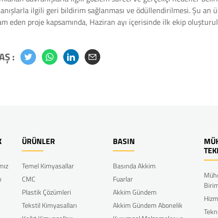
anışlarla ilgili geri bildirim sağlanması ve ödüllendirilmesi. Şu an
m eden proje kapsamında, Haziran ayı içerisinde ilk ekip oluşturu
AŞ :
K
ÜRÜNLER
BASIN
MÜH
TEK
ımız
Temel Kimyasallar
Basında Akkim
Mühe
ı
CMC
Fuarlar
Biri
Plastik Çözümleri
Akkim Gündem
Hizm
Tekstil Kimyasalları
Akkim Gündem Abonelik
Tekn