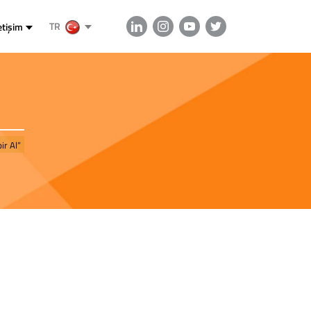
TR
etişim
ir Al”