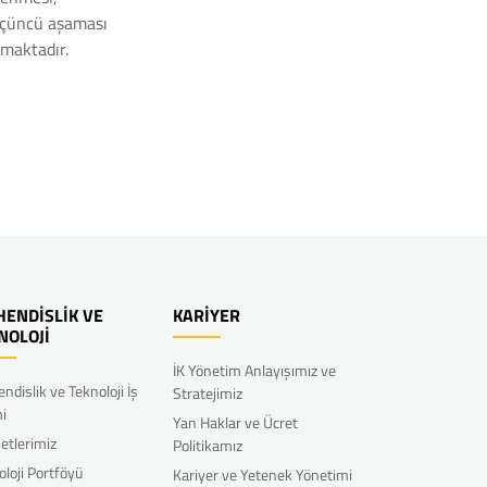
 üçüncü aşaması
lmaktadır.
ENDİSLİK VE
KARİYER
NOLOJİ
İK Yönetim Anlayışımız ve
ndislik ve Teknoloji İş
Stratejimiz
mi
Yan Haklar ve Ücret
etlerimiz
Politikamız
oloji Portföyü
Kariyer ve Yetenek Yönetimi