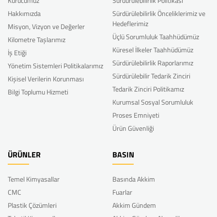
Kurucumuz
Sürdürülebilirlik Politikası
Hakkımızda
Sürdürülebilirlik Önceliklerimiz ve
Hedeflerimiz
Misyon, Vizyon ve Değerler
Üçlü Sorumluluk Taahhüdümüz
Kilometre Taşlarımız
Küresel İlkeler Taahhüdümüz
İş Etiği
Sürdürülebilirlik Raporlarımız
Yönetim Sistemleri Politikalarımız
Sürdürülebilir Tedarik Zinciri
Kişisel Verilerin Korunması
Tedarik Zinciri Politikamız
Bilgi Toplumu Hizmeti
Kurumsal Sosyal Sorumluluk
Proses Emniyeti
Ürün Güvenliği
ÜRÜNLER
BASIN
Temel Kimyasallar
Basında Akkim
CMC
Fuarlar
Plastik Çözümleri
Akkim Gündem