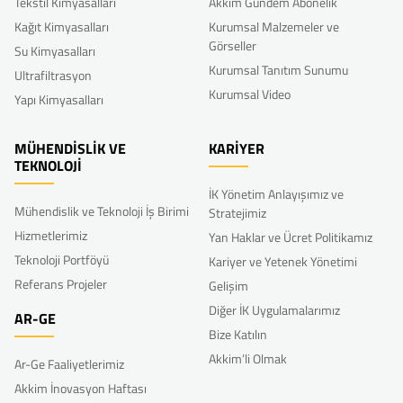
Tekstil Kimyasalları
Akkim Gündem Abonelik
Kağıt Kimyasalları
Kurumsal Malzemeler ve
Görseller
Su Kimyasalları
Kurumsal Tanıtım Sunumu
Ultrafiltrasyon
Kurumsal Video
Yapı Kimyasalları
MÜHENDİSLİK VE
KARİYER
TEKNOLOJİ
İK Yönetim Anlayışımız ve
Mühendislik ve Teknoloji İş Birimi
Stratejimiz
Hizmetlerimiz
Yan Haklar ve Ücret Politikamız
Teknoloji Portföyü
Kariyer ve Yetenek Yönetimi
Referans Projeler
Gelişim
Diğer İK Uygulamalarımız
AR-GE
Bize Katılın
Akkim’li Olmak
Ar-Ge Faaliyetlerimiz
Akkim İnovasyon Haftası