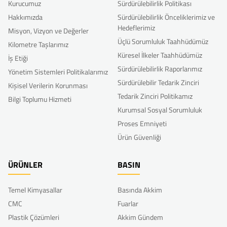
Kurucumuz
Sürdürülebilirlik Politikası
Hakkımızda
Sürdürülebilirlik Önceliklerimiz ve
Hedeflerimiz
Misyon, Vizyon ve Değerler
Üçlü Sorumluluk Taahhüdümüz
Kilometre Taşlarımız
Küresel İlkeler Taahhüdümüz
İş Etiği
Sürdürülebilirlik Raporlarımız
Yönetim Sistemleri Politikalarımız
Sürdürülebilir Tedarik Zinciri
Kişisel Verilerin Korunması
Tedarik Zinciri Politikamız
Bilgi Toplumu Hizmeti
Kurumsal Sosyal Sorumluluk
Proses Emniyeti
Ürün Güvenliği
ÜRÜNLER
BASIN
Temel Kimyasallar
Basında Akkim
CMC
Fuarlar
Plastik Çözümleri
Akkim Gündem