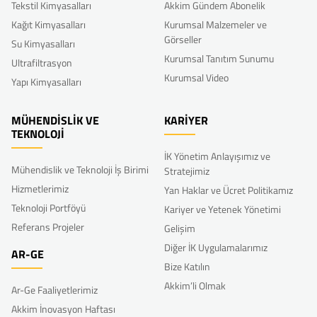
Tekstil Kimyasalları
Akkim Gündem Abonelik
Kağıt Kimyasalları
Kurumsal Malzemeler ve
Görseller
Su Kimyasalları
Kurumsal Tanıtım Sunumu
Ultrafiltrasyon
Kurumsal Video
Yapı Kimyasalları
MÜHENDİSLİK VE
KARİYER
TEKNOLOJİ
İK Yönetim Anlayışımız ve
Mühendislik ve Teknoloji İş Birimi
Stratejimiz
Hizmetlerimiz
Yan Haklar ve Ücret Politikamız
Teknoloji Portföyü
Kariyer ve Yetenek Yönetimi
Referans Projeler
Gelişim
Diğer İK Uygulamalarımız
AR-GE
Bize Katılın
Akkim’li Olmak
Ar-Ge Faaliyetlerimiz
Akkim İnovasyon Haftası