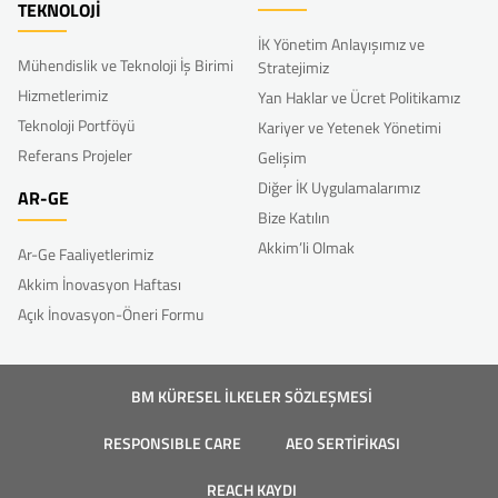
TEKNOLOJİ
İK Yönetim Anlayışımız ve
Mühendislik ve Teknoloji İş Birimi
Stratejimiz
Hizmetlerimiz
Yan Haklar ve Ücret Politikamız
Teknoloji Portföyü
Kariyer ve Yetenek Yönetimi
Referans Projeler
Gelişim
Diğer İK Uygulamalarımız
AR-GE
Bize Katılın
Akkim’li Olmak
Ar-Ge Faaliyetlerimiz
Akkim İnovasyon Haftası
Açık İnovasyon-Öneri Formu
BM KÜRESEL İLKELER SÖZLEŞMESİ
RESPONSIBLE CARE
AEO SERTİFİKASI
REACH KAYDI