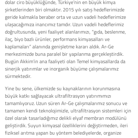
dolar ciro büyüklüğünde, Türkiye’nin en büyük kimya
şirketlerinden biri olmaktır. 2015 yılı satış hedeflerimizde
geride kalmakla beraber orta ve uzun vadeli hedeflerimize
ulaşacağımıza inancımız tamdır. Uzun vadeli hedeflerimiz
doğrultusunda, yeni faaliyet alanlarımızı, “gıda, beslenme,
ilaç, biyo bazlı ürünler, performans kimyasalları ve
kaplamaları” alanında genişletme kararı aldık. Ar-Ge
merkezimizde buna paralel bir yapılanma gerçekleştirdik.
Bugün Akkim’in ana faaliyeti olan Temel kimyasallarda da
sinerjik yatırımlar ve inorganik büyüme çalışmalarımız
sürmektedir.
Yine bu sene, ülkemizde su kaynaklarının korunmasına
büyük katkı sağlayacak ultrafiltrasyon yatırımımızı
tamamlıyoruz. Uzun süren Ar-Ge çalışmalarımız sonucu ve
tamamen kendi teknolojimizle, ultrafiltrasyon sistemleri için
özel olarak tasarladığımız delikli elyaf membran modülünü
geliştirdik. Suyun kimyasal özelliklerini değiştirmeden, ileri
fiziksel arıtma yapan bu yöntem belediyelerde, organize