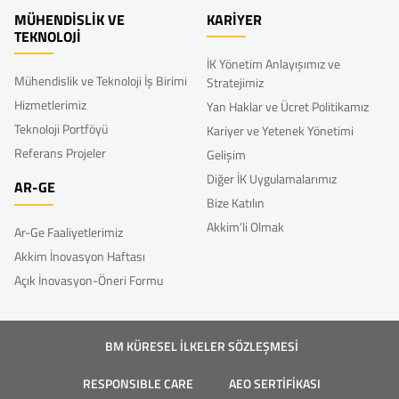
MÜHENDİSLİK VE
KARİYER
TEKNOLOJİ
İK Yönetim Anlayışımız ve
Mühendislik ve Teknoloji İş Birimi
Stratejimiz
Hizmetlerimiz
Yan Haklar ve Ücret Politikamız
Teknoloji Portföyü
Kariyer ve Yetenek Yönetimi
Referans Projeler
Gelişim
Diğer İK Uygulamalarımız
AR-GE
Bize Katılın
Akkim’li Olmak
Ar-Ge Faaliyetlerimiz
Akkim İnovasyon Haftası
Açık İnovasyon-Öneri Formu
BM KÜRESEL İLKELER SÖZLEŞMESİ
RESPONSIBLE CARE
AEO SERTİFİKASI