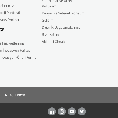
Yan Haklar ve Ücret
etlerimiz
Politikamız
oloji Portföyü
Kariyer ve Yetenek Yönetimi
rans Projeler
Gelişim
Diğer İK Uygulamalarımız
GE
Bize Katılın
Akkim’li Olmak
e Faaliyetlerimiz
m İnovasyon Haftası
 İnovasyon-Öneri Formu
REACH KAYDI