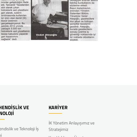
ENDİSLİK VE
KARİYER
NOLOJİ
İK Yönetim Anlayışımız ve
ndislik ve Teknoloji İş
Stratejimiz
mi