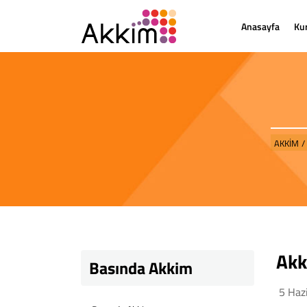
Anasayfa
Ku
AKKİM
/
Akk
Basında Akkim
5 Haz