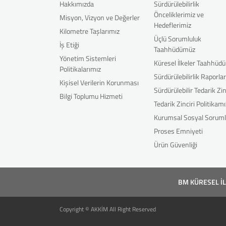
Hakkımızda
Sürdürülebilirlik
Önceliklerimiz ve
Misyon, Vizyon ve Değerler
Hedeflerimiz
Kilometre Taşlarımız
Üçlü Sorumluluk
İş Etiği
Taahhüdümüz
Yönetim Sistemleri
Küresel İlkeler Taahhüd
Politikalarımız
Sürdürülebilirlik Raporla
Kişisel Verilerin Korunması
Sürdürülebilir Tedarik Zin
Bilgi Toplumu Hizmeti
Tedarik Zinciri Politikamı
Kurumsal Sosyal Soruml
Proses Emniyeti
Ürün Güvenliği
BM KÜRESEL İ
Copyright © AKKİM All Right Reserved