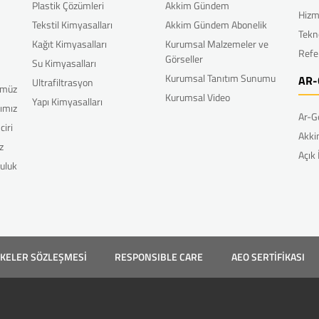
Plastik Çözümleri
Akkim Gündem
Hizm
Tekstil Kimyasalları
Akkim Gündem Abonelik
Tekn
Kağıt Kimyasalları
Kurumsal Malzemeler ve
Refe
Görseller
Su Kimyasalları
Kurumsal Tanıtım Sunumu
AR-
Ultrafiltrasyon
ümüz
Kurumsal Video
Yapı Kimyasalları
rımız
Ar-G
ciri
Akki
z
Açık
uluk
LKELER SÖZLEŞMESİ
RESPONSIBLE CARE
AEO SERTİFİKASI