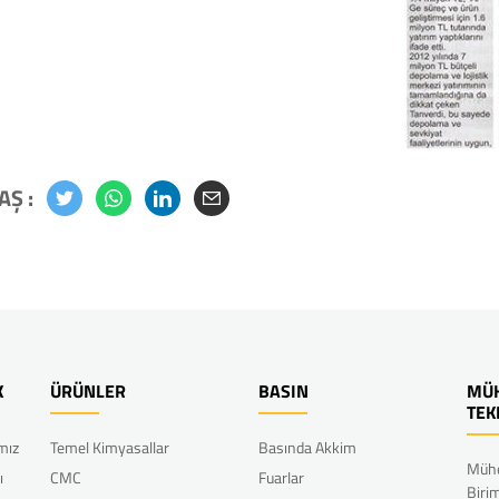
AŞ :
K
ÜRÜNLER
BASIN
MÜH
TEK
ımız
Temel Kimyasallar
Basında Akkim
Mühe
ı
CMC
Fuarlar
Biri