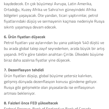
kaydedecek. En çok büyümeyi Avrupa, Latin Amerika,
Ortadoğu, Kuzey Afrika ve Sahra’nın güneyindeki Afrika
bölgeleri yaşayacak. Öte yandan, ticari yaptırımlar, petrol
fiyatlarındaki düşüş ve sermayenin kaçması nedeniyle Rusya
sıkıntı yaşamaya devam edecek.
6. Ürün fiyatları düşecek
Petrol fiyatları yaz aylarından bu yana yaklaşık %40 düştü ve
bu arada global talep zayıf seyrederken, arzda büyük bir artış
yaşandı. IHS’e göre talebin anahtarı Çin’de. Ülkedeki büyüme
biraz daha azalırsa fiyatlar yine düşecek.
7. Dezenflasyon tehdidi
Ürün fiyatları düşüp, global büyüme yetersiz kalırken,
gelişmiş dünyada dezenflasyon konusu gündeme geliyor.
Rusya gibi gelişmekte olan piyasalarda ise enflasyonun
artması bekleniyor.
8. Faizleri önce FED yükseltecek
Federal Reserve, Bank of England ve Bank of Canada